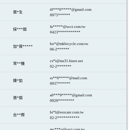
t0***0*****@gmail.com
葉*生
0975******
fa*****@ucct.com.tw
採***姐
0423***********
bu*@mkbicycle.com.tw
加*貿*****
06-2******
cs*i@ms31.hinet.net
常**機
02-2*******
ss**0*****@mail.com
陳*如
0937******
a0***9*****@gmail.com
張*姐
0929********
bi*l@eezcare.com.tw
台**際
02-2***********
mc***o@ceci.com.tw