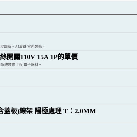
舊屋翻新。AI演算:室內裝修。
絲開關110V 15A 1P的單價
空調系統裝修工程,電子器材。
含蓋板)線架 陽極處理 T：2.0MM