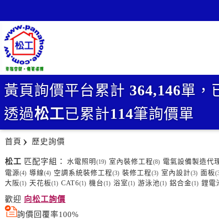
黃頁詢價平台累計
364,146
單，
透過
松工
已累計
114
筆詢價單
首頁
歷史詢價
松工
匹配字組：
水電照明
室內裝修工程
電氣設備製造代
(19)
(8)
電源
導線
空調系統裝修工程
裝修工程
室內設計
面板
(4)
(4)
(3)
(3)
(3)
(
大阪
天花板
CAT6
機台
浴室
游泳池
鋁合金
鋰電
(1)
(1)
(1)
(1)
(1)
(1)
(1)
歡迎
向松工詢價
詢價回覆率100%