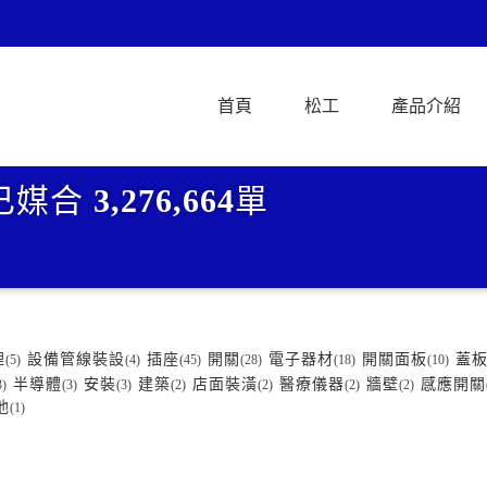
首頁
松工
產品介紹
已媒合
3,276,664
單
理
設備管線裝設
插座
開關
電子器材
開關面板
蓋
(5)
(4)
(45)
(28)
(18)
(10)
半導體
安裝
建築
店面裝潢
醫療儀器
牆壁
感應開關
3)
(3)
(3)
(2)
(2)
(2)
(2)
池
(1)